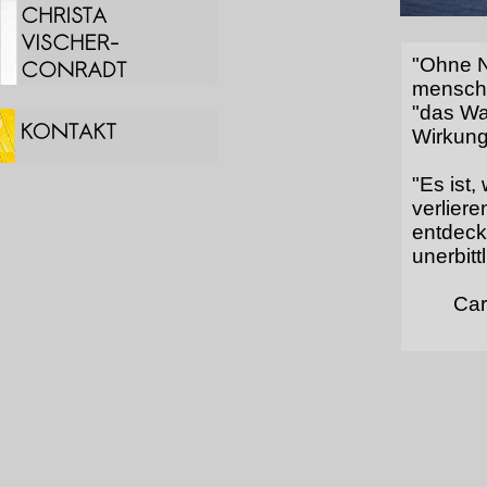
"Ohne N
menschl
"das Wa
Wirkung
"Es ist
verliere
entdeck
unerbitt
Car